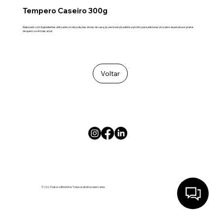
Tempero Caseiro 300g
Elaborado com ingredientes utilizados no dia a dia das donas de casa, já vem tudo picadinho e pronto para adicionar um sabor especial aos pratos
de quem você mais ama!
Voltar
© 2023 Sakura Alimentos. Todos os direitos reservados.