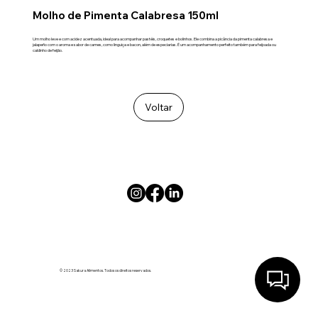
Molho de Pimenta Calabresa 150ml
Um molho leve e com acidez acentuada, ideal para acompanhar pastéis, croquetes e bolinhos. Ele combina a picância da pimenta calabresa e
jalapeño com o aroma e sabor de carnes, como linguiça e bacon, além de especiarias. É um acompanhamento perfeito também para feijoada ou
caldinho de feijão.
Voltar
© 2023 Sakura Alimentos. Todos os direitos reservados.