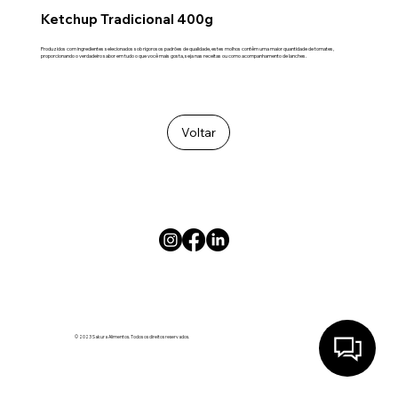
Ketchup Tradicional 400g
Produzidos com ingredientes selecionados sob rigorosos padrões de qualidade, estes molhos contêm uma maior quantidade de tomates,
proporcionando o verdadeiro sabor em tudo o que você mais gosta, seja nas receitas ou como acompanhamento de lanches.
Voltar
© 2023 Sakura Alimentos. Todos os direitos reservados.