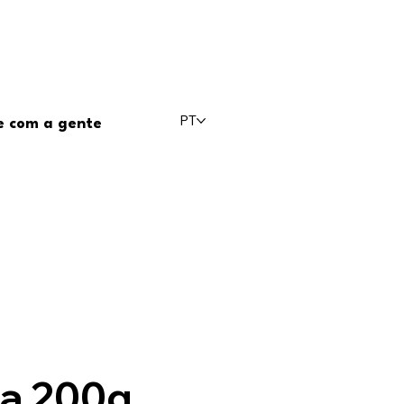
PT
e com a gente
a 200g