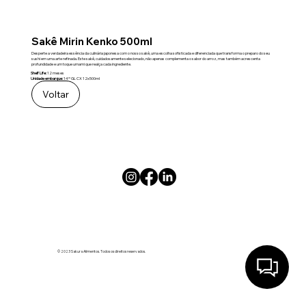
Sakê Mirin Kenko 500ml
Desperte a verdadeira essência da culinária japonesa com o nosso sakê, uma escolha sofisticada e diferenciada que transforma o preparo do seu
sushi em uma arte refinada. Este sakê, cuidadosamente selecionado, não apenas complementa o sabor do arroz, mas também acrescenta
profundidade e um toque umami que realça cada ingrediente.
Shelf Life:
12 meses
Unidade embarque:
14º GL CX 12x500ml
Voltar
© 2023 Sakura Alimentos. Todos os direitos reservados.